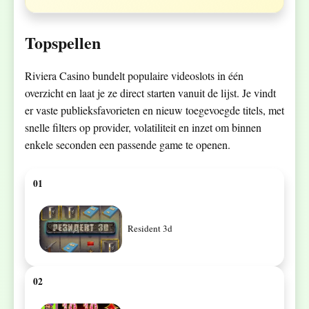
Topspellen
Riviera Casino bundelt populaire videoslots in één
overzicht en laat je ze direct starten vanuit de lijst. Je vindt
er vaste publieksfavorieten en nieuw toegevoegde titels, met
snelle filters op provider, volatiliteit en inzet om binnen
enkele seconden een passende game te openen.
01
Resident 3d
02