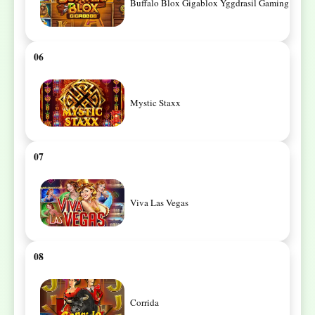
Buffalo Blox Gigablox Yggdrasil Gaming
06
Mystic Staxx
07
Viva Las Vegas
08
Corrida