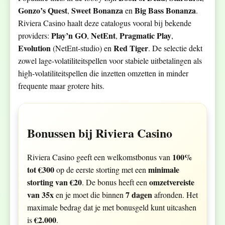
Gonzo’s Quest
Sweet Bonanza
Big Bass Bonanza
,
en
.
Riviera Casino haalt deze catalogus vooral bij bekende
Play’n GO
NetEnt
Pragmatic Play
providers:
,
,
,
Evolution
Red Tiger
(NetEnt-studio) en
. De selectie dekt
zowel lage-volatiliteitspellen voor stabiele uitbetalingen als
high-volatiliteitspellen die inzetten omzetten in minder
frequente maar grotere hits.
Bonussen bij Riviera Casino
100%
Riviera Casino geeft een welkomstbonus van
tot €300
minimale
op de eerste storting met een
storting van €20
omzetvereiste
. De bonus heeft een
van 35x
7 dagen
en je moet die binnen
afronden. Het
maximale bedrag dat je met bonusgeld kunt uitcashen
€2.000
is
.